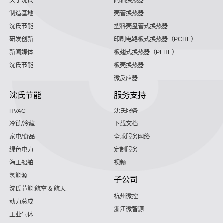
关于沈氏
同轴换热器
制造基地
壳管换热器
沈氏节能
塑料壳盘管式换热器
研发创新
印刷电路板式换热器（PCHE）
新闻媒体
板翅式换热器（PFHE）
沈氏节能
板壳换热器
微反应器
沈氏节能
服务支持
HVAC
沈氏服务
冷链/冷藏
下载文档
家电/食品
全球服务网络
绿色电力
定制服务
海工船舶
视频
氢能源
子公司
沈氏节能:航空 & 航天
杭州微控
动力总成
浙江微智源
工业气体