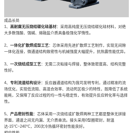
成品长处
1、
高耐腐无压烧结碳化硅基材
：采用高纯度无压烧结碳化硅材料，对绝
大多数强酸、强碱、熔融盐介质具备极强化学惰性。
2、
一体化扩散焊成型工艺
：芯体采用先进扩散焊工艺制作，实现无间隙
一体化连接，微通道结构致密性与机械强度大幅提升，抗热震性能优异。
3、
一次烧结成型工艺
：无需二次粘接与焊接，整体致密度高、结构完整
性好。
4、
专利流道结构设计
：反应器通道结构为我司发明专利，通过精准的流
场优化，实现低流阻、高混合效率、流动死区极少的特性，既降低了系统
能耗，又保障了反应过程的均一性与稳定性，有效提升反应转化率与选择
性。
5、
产品密封性能
：芯体采用一次烧结或扩散焊两种工艺都是整体无拼接
界面，通道之间无内漏、无介质串流。接头采用0型圈密封，耐温
达-15°C~240°C，200次冷热循环密封性能良好。
相应性能