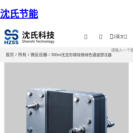
沈氏节能
2英文
首页
所有
微反应器
/
/
/ 300ml无定形碳硅微绿色通道想法器