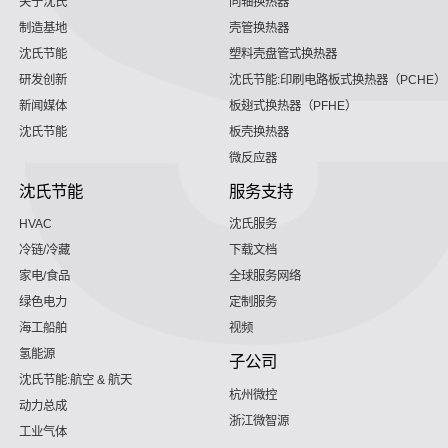
关于沈氏
同轴换热器
制造基地
壳管换热器
沈氏节能
塑料壳盘管式换热器
研发创新
沈氏节能:印刷电路板式换热器（PCHE）
新闻媒体
板翅式换热器（PFHE）
沈氏节能
板壳换热器
微反应器
沈氏节能
服务支持
HVAC
沈氏服务
冷链/冷藏
下载文档
家电/食品
全球服务网络
绿色电力
定制服务
海工船舶
视频
氢能源
子公司
沈氏节能:航空 & 航天
杭州微控
动力总成
浙江微智源
工业气体