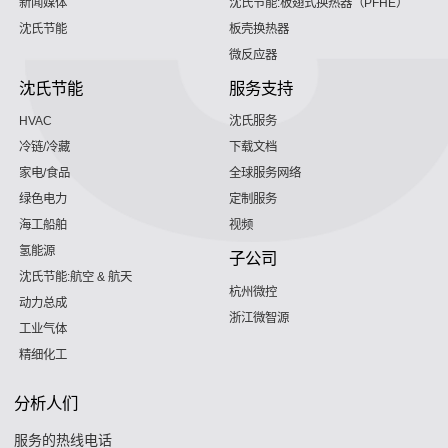
新闻媒体
沈氏节能:板翅式换热器（PFHE）
沈氏节能
板壳换热器
微反应器
沈氏节能
服务支持
HVAC
沈氏服务
冷链/冷藏
下载文档
家电/食品
全球服务网络
绿色电力
定制服务
海工船舶
视频
氢能源
子公司
沈氏节能:航空 & 航天
杭州微控
动力总成
浙江微智源
工业气体
精细化工
分析人们
服务的热线电话