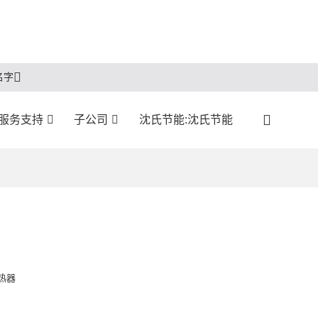
名字
:服务支持
子公司
沈氏节能:沈氏节能
。
热器