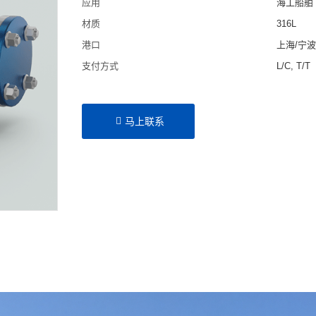
应用
海工船舶
材质
316L
港口
上海/宁
支付方式
L/C, T/T
马上联系